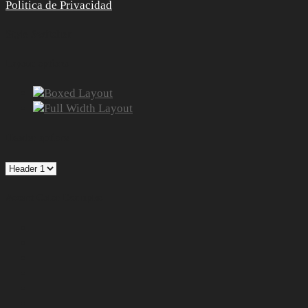
Politica de Privacidad
Style Switcher
Layout options
Header options
Accent Color Examples