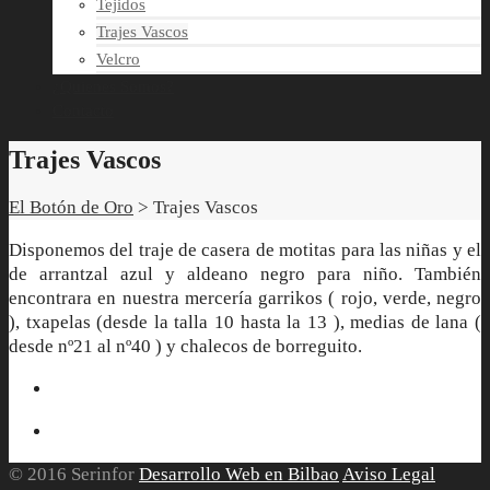
Tejidos
Trajes Vascos
Velcro
¿Quienes Somos?
Contacto
Trajes Vascos
El Botón de Oro
>
Trajes Vascos
Disponemos del traje de casera de motitas para las niñas y el
de arrantzal azul y aldeano negro para niño. También
encontrara en nuestra mercería garrikos ( rojo, verde, negro
), txapelas (desde la talla 10 hasta la 13 ), medias de lana (
desde nº21 al nº40 ) y chalecos de borreguito.
© 2016 Serinfor
Desarrollo Web en Bilbao
Aviso Legal