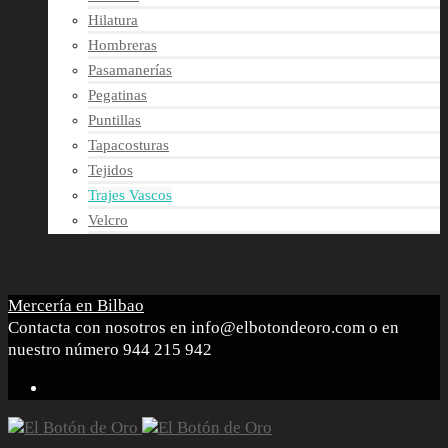
Hilatura
Hombreras
Pasamanerías
Pegatinas
Puntillas
Tapacosturas
Tejidos
Trajes Vascos
Velcro
¿Quienes Somos?
Contacto
Mercería en Bilbao
Contacta con nosotros en info@elbotondeoro.com o en
nuestro número 944 215 942