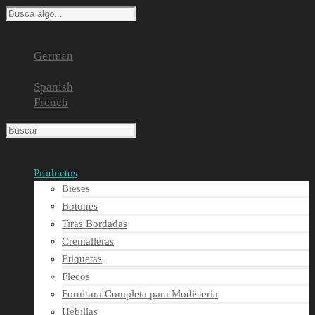
German
English
Spanish
French
Inicio
Productos
Bieses
Botones
Tiras Bordadas
Cremalleras
Etiquetas
Flecos
Fornitura Completa para Modisteria
Hebillas