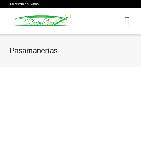
Mercería en Bilbao
Pasamanerías
Pasamanerías
By
Serinfor Marketing
on
13 julio, 2016
0