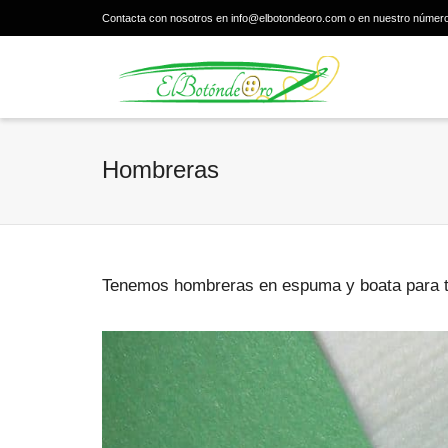
Contacta con nosotros en info@elbotondeoro.com o en nuestro númer
Hombreras
Tenemos hombreras en espuma y boata para t